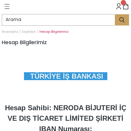
Geri Dön
Geri Dön
Geri Dön
Geri Dön
Geri Dön
Geri Dön
Geri Dön
Geri Dön
Geri Dön
Geri Dön
Geri Dön
Geri Dön
LER
LER
Anasayfa
Sayfalar
Hesap Bilgilerimiz
İK
KSESUAR
İK
KSESUAR
Hesap Bilgilerimiz
HARM
HARM
KLİK
E
ÜK
LARI
KLİK
E
ÜK
LARI
TÜRKİYE İŞ BANKASI
YE
YE
Hesap Sahibi:
NERODA BİJUTERİ İÇ
VE DIŞ TİCARET LİMİTED ŞİRKETİ
IBAN Numarası: