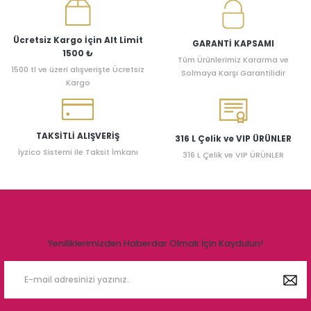
Ücretsiz Kargo İçin Alt Limit
GARANTİ KAPSAMI
1500 ₺
Tüm Ürünlerimiz Kararma ve
1500 tl ve üzeri alışverişte Ücretsiz
Solmaya Karşı Garantilidir
Kargo
TAKSİTLİ ALIŞVERİŞ
316 L Çelik ve VIP ÜRÜNLER
İyzico Sistemi ile Taksit İmkanı
316 L Çelik ve VIP ÜRÜNLER
Yeniliklerimizden Haberdar Olmak İçin Kaydulun!