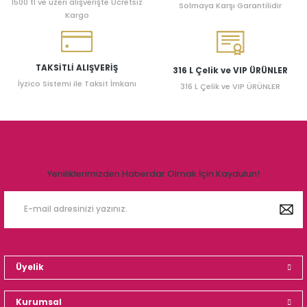
1500 tl ve üzeri alışverişte Ücretsiz
Solmaya Karşı Garantilidir
Kargo
TAKSİTLİ ALIŞVERİŞ
316 L Çelik ve VIP ÜRÜNLER
İyzico Sistemi ile Taksit İmkanı
316 L Çelik ve VIP ÜRÜNLER
Yeniliklerimizden Haberdar Olmak İçin Kaydulun!
Üyelik
Kurumsal