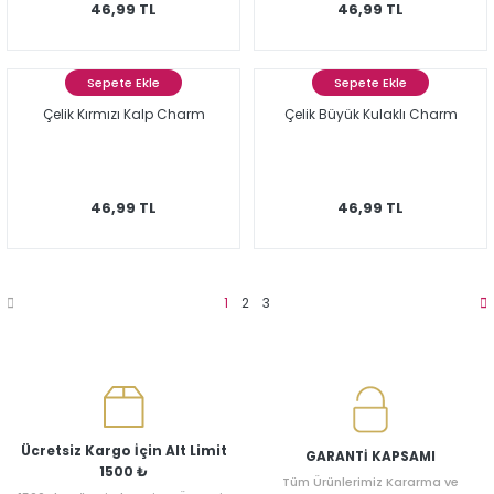
46,99 TL
46,99 TL
Sepete Ekle
Sepete Ekle
Çelik Kırmızı Kalp Charm
Çelik Büyük Kulaklı Charm
46,99 TL
46,99 TL
1
2
3
Ücretsiz Kargo İçin Alt Limit
GARANTİ KAPSAMI
1500 ₺
Tüm Ürünlerimiz Kararma ve