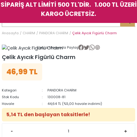
SİPARİŞ ALT LİMİTİ 500 TL'DİR. 1.000 TL ÜZERİ
Geri Dön
Geri Dön
Geri Dön
Geri Dön
Geri Dön
Geri Dön
Geri Dön
Geri Dön
Geri Dön
Geri Dön
Geri Dön
Geri Dön
KARGO ÜCRETSİZ.
LER
LER
Anasayfa
CHARM
PANDORA CHARM
Çelik Ayıcık Figürlü Charm
İK
KSESUAR
İK
KSESUAR
Sosyal Medyada Paylaş
HARM
HARM
Çelik Ayıcık Figürlü Charm
46,99 TL
KLİK
E
ÜK
LARI
KLİK
E
ÜK
LARI
YE
YE
Kategori
PANDORA CHARM
Stok Kodu
130008-81
Havale
44,64 TL (%5,00 havale indirimi)
5,14 TL den başlayan taksitlerle!