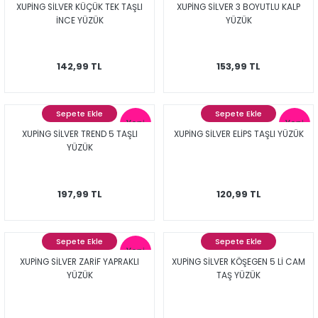
XUPİNG SİLVER KÜÇÜK TEK TAŞLI
XUPİNG SİLVER 3 BOYUTLU KALP
İNCE YÜZÜK
YÜZÜK
142,99 TL
153,99 TL
Sepete Ekle
Sepete Ekle
Yeni
Yeni
XUPİNG SİLVER TREND 5 TAŞLI
XUPİNG SİLVER ELİPS TAŞLI YÜZÜK
YÜZÜK
197,99 TL
120,99 TL
Sepete Ekle
Sepete Ekle
Yeni
XUPİNG SİLVER ZARİF YAPRAKLI
XUPİNG SİLVER KÖŞEGEN 5 Lİ CAM
YÜZÜK
TAŞ YÜZÜK