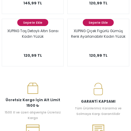
145,99 TL
120,99 TL
Sepete Ekle
Sepete Ekle
XUPING Taş Detaylı Altın Sarısı
XUPING Çiçek Figürlü Gümüş
Kadın Yüzük
Renk Ayarlanabilir Kadın Yüzük
120,99 TL
120,99 TL
Ücretsiz Kargo İçin Alt Limit
GARANTİ KAPSAMI
1500 ₺
Tüm Ürünlerimiz Kararma ve
1500 tl ve üzeri alışverişte Ücretsiz
Solmaya Karşı Garantilidir
Kargo