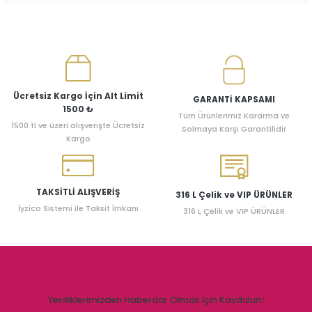
Ücretsiz Kargo İçin Alt Limit
GARANTİ KAPSAMI
1500 ₺
Tüm Ürünlerimiz Kararma ve
1500 tl ve üzeri alışverişte Ücretsiz
Solmaya Karşı Garantilidir
Kargo
TAKSİTLİ ALIŞVERİŞ
316 L Çelik ve VIP ÜRÜNLER
İyzico Sistemi ile Taksit İmkanı
316 L Çelik ve VIP ÜRÜNLER
Yeniliklerimizden Haberdar Olmak İçin Kaydulun!