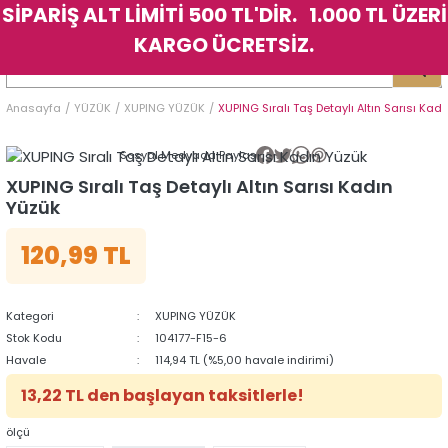
SİPARİŞ ALT LİMİTİ 500 TL'DİR. 1.000 TL ÜZERİ
Geri Dön
Geri Dön
Geri Dön
Geri Dön
Geri Dön
Geri Dön
Geri Dön
Geri Dön
Geri Dön
Geri Dön
Geri Dön
Geri Dön
KARGO ÜCRETSİZ.
LER
LER
Anasayfa
YÜZÜK
XUPING YÜZÜK
XUPING Sıralı Taş Detaylı Altın Sarısı Kad
İK
KSESUAR
İK
KSESUAR
Sosyal Medyada Paylaş
HARM
HARM
XUPING Sıralı Taş Detaylı Altın Sarısı Kadın
Yüzük
KLİK
E
ÜK
LARI
KLİK
E
ÜK
LARI
120,99 TL
YE
YE
Kategori
XUPING YÜZÜK
Stok Kodu
104177-F15-6
Havale
114,94 TL (%5,00 havale indirimi)
13,22 TL den başlayan taksitlerle!
ölçü