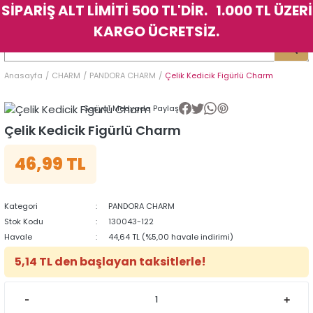
SİPARİŞ ALT LİMİTİ 500 TL'DİR. 1.000 TL ÜZERİ
Geri Dön
Geri Dön
Geri Dön
Geri Dön
Geri Dön
Geri Dön
Geri Dön
Geri Dön
Geri Dön
Geri Dön
Geri Dön
Geri Dön
KARGO ÜCRETSİZ.
LER
LER
Anasayfa
CHARM
PANDORA CHARM
Çelik Kedicik Figürlü Charm
İK
KSESUAR
İK
KSESUAR
Sosyal Medyada Paylaş
HARM
HARM
Çelik Kedicik Figürlü Charm
46,99 TL
KLİK
E
ÜK
LARI
KLİK
E
ÜK
LARI
YE
YE
Kategori
PANDORA CHARM
Stok Kodu
130043-122
Havale
44,64 TL (%5,00 havale indirimi)
5,14 TL den başlayan taksitlerle!