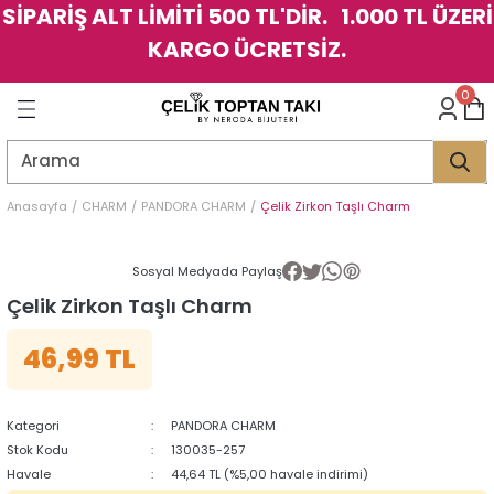
SİPARİŞ ALT LİMİTİ 500 TL'DİR. 1.000 TL ÜZERİ
Geri Dön
Geri Dön
Geri Dön
Geri Dön
Geri Dön
Geri Dön
Geri Dön
Geri Dön
Geri Dön
Geri Dön
Geri Dön
Geri Dön
KARGO ÜCRETSİZ.
LER
LER
0
İK
KSESUAR
İK
KSESUAR
HARM
HARM
Anasayfa
CHARM
PANDORA CHARM
Çelik Zirkon Taşlı Charm
KLİK
E
ÜK
LARI
KLİK
E
ÜK
LARI
Sosyal Medyada Paylaş
Çelik Zirkon Taşlı Charm
YE
YE
46,99 TL
Kategori
PANDORA CHARM
Stok Kodu
130035-257
Havale
44,64 TL (%5,00 havale indirimi)