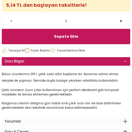
5,14 TL den başlayan taksitlerle!
Sepete Ekle
Tavsiye Et
Fiyat Alarmı
Ürün Bilgisi
Bütün ürünlerimiz 316 L çelik üzeri altın kaplama dır. Kararma solma olmaz
alerjide de yapmaz. Denizde duşta bulaşık yıkarken rahatlıkla kullanılabilir.
Çelik ürünlerin Uzun yıllar kullanılması için parfüm derdorant gibi kimyasal
maddeler ile temas etmemesi gerekmektedir.
Kargonuzu teslim aldığınız gün hatalı kırık çıkık ürün var ise bize bildirilmesi
gerekmektedir aksi takdirde sorumluluk kabul edilmeyecektir.
Yorumlar
Soru & Cevap