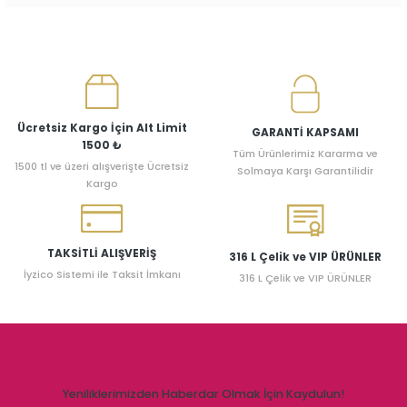
Ücretsiz Kargo İçin Alt Limit
GARANTİ KAPSAMI
1500 ₺
Tüm Ürünlerimiz Kararma ve
1500 tl ve üzeri alışverişte Ücretsiz
Solmaya Karşı Garantilidir
Kargo
TAKSİTLİ ALIŞVERİŞ
316 L Çelik ve VIP ÜRÜNLER
İyzico Sistemi ile Taksit İmkanı
316 L Çelik ve VIP ÜRÜNLER
Yeniliklerimizden Haberdar Olmak İçin Kaydulun!