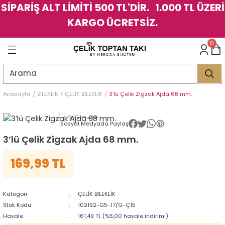
SİPARİŞ ALT LİMİTİ 500 TL'DİR. 1.000 TL ÜZERİ
Geri Dön
Geri Dön
Geri Dön
Geri Dön
Geri Dön
Geri Dön
Geri Dön
Geri Dön
Geri Dön
Geri Dön
Geri Dön
Geri Dön
KARGO ÜCRETSİZ.
LER
LER
0
İK
KSESUAR
İK
KSESUAR
HARM
HARM
Anasayfa
BİLEKLİK
ÇELİK BİLEKLİK
3’lü Çelik Zigzak Ajda 68 mm.
KLİK
E
ÜK
LARI
KLİK
E
ÜK
LARI
Sosyal Medyada Paylaş
3’lü Çelik Zigzak Ajda 68 mm.
YE
YE
169,99 TL
Kategori
ÇELİK BİLEKLİK
Stok Kodu
102192-G5-17/G-Ç15
Havale
161,49 TL (%5,00 havale indirimi)