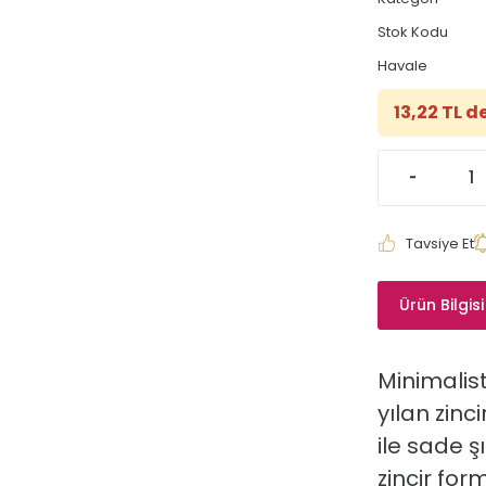
Stok Kodu
Havale
13,22 TL d
Tavsiye Et
Ürün Bilgisi
Minimalis
yılan
zinc
ile
sade
ş
zincir
for