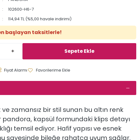
102600-H6-7
114,94 TL (%5,00 havale indirimi)
en başlayan taksitlerle!
Sepete Ekle
Fiyat Alarmı
t
ve
zamansız
bir
stil
sunan
bu
altın
renk
ir pandora
,
kapsül
formundaki
klips
detayı
ıklığı
temsil
ediyor.
Hafif
yapısı
ve
esnek
mu
sayesinde
bileğe
rahatça
uyum
sağlar.