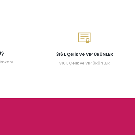
İŞ
316 L Çelik ve VIP ÜRÜNLER
 İmkanı
316 L Çelik ve VIP ÜRÜNLER