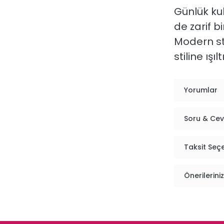
Günlük
ku
de
zarif
bi
Modern
s
stiline
ışılt
Yorumlar
Soru & Ce
Taksit Seç
Önerileriniz