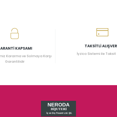
TAKSİTLİ ALIŞVER
ARANTİ KAPSAMI
İyzico Sistemi ile Taksit
miz Kararma ve Solmaya Karşı
Garantilidir