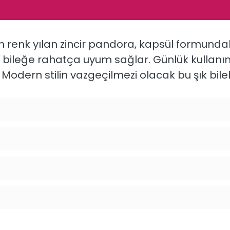
ın
renk
yılan
zincir pandora
,
kapsül
formunda
e
bileğe
rahatça
uyum
sağlar.
Günlük
kullan
.
Modern
stilin
vazgeçilmezi
olacak
bu
şık
bile