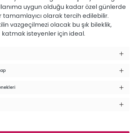
llanıma
uygun
olduğu
kadar
özel
günlerde
r
tamamlayıcı
olarak
tercih
edilebilir.
tilin
vazgeçilmezi
olacak
bu
şık
bileklik,
ı
katmak
isteyenler
için
ideal.
vap
enekleri