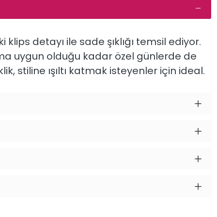
ki
klips
detayı
ile
sade
şıklığı
temsil
ediyor.
ıma
uygun
olduğu
kadar
özel
günlerde
de
klik,
stiline
ışıltı
katmak
isteyenler
için
ideal.