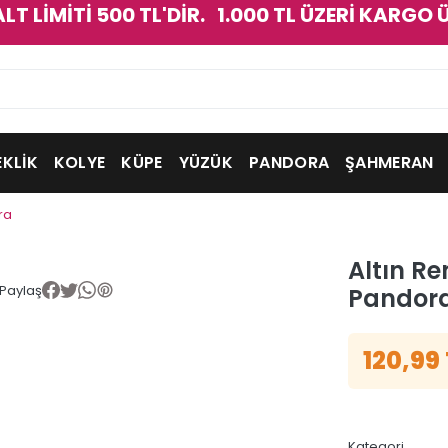
ALT LİMİTİ 500 TL'DİR. 1.000 TL ÜZERİ KARGO 
EKLİK
KOLYE
KÜPE
YÜZÜK
PANDORA
ŞAHMERAN
ra
Altın Re
Paylaş
Pandor
120,99
Kategori