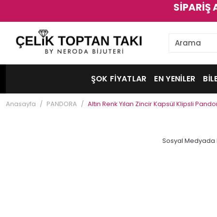
SİPARİŞ 
ŞOK FİYATLAR
EN YENİLER
BİL
Anasayfa
PANDORA
Altın Renk Yılan Zincir Kapsül Klipsli Pando
Sosyal Medyada 