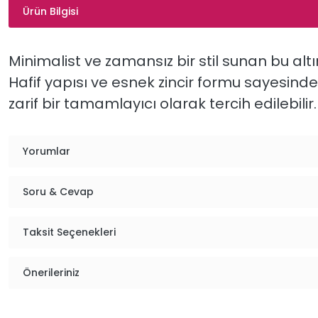
Ürün Bilgisi
Minimalist
ve
zamansız
bir
stil
sunan
bu
alt
Hafif
yapısı
ve
esnek
zincir
formu
sayesind
zarif
bir
tamamlayıcı
olarak
tercih
edilebilir
Yorumlar
Soru & Cevap
Taksit Seçenekleri
Önerileriniz