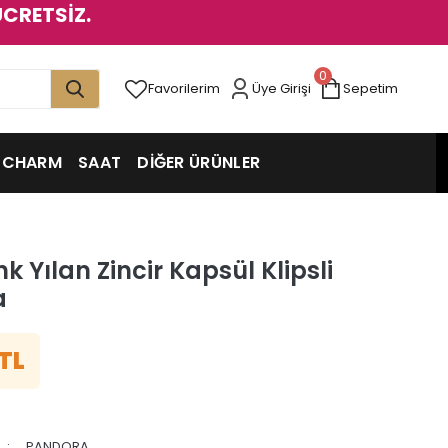
ÜCRETSİZ.
0
Favorilerim
Üye Girişi
Sepetim
CHARM
SAAT
DİĞER ÜRÜNLER
nk Yılan Zincir Kapsül Klipsli
a
 TL
PANDORA