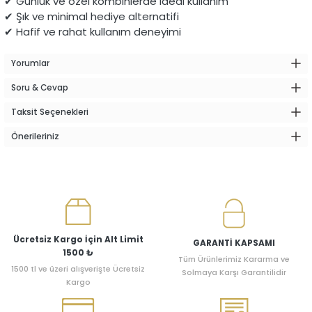
✔ Günlük ve özel kombinlerde ideal kullanım
✔ Şık ve minimal hediye alternatifi
✔ Hafif ve rahat kullanım deneyimi
Yorumlar
Soru & Cevap
Taksit Seçenekleri
Önerileriniz
Ücretsiz Kargo İçin Alt Limit
GARANTİ KAPSAMI
1500 ₺
Tüm Ürünlerimiz Kararma ve
1500 tl ve üzeri alışverişte Ücretsiz
Solmaya Karşı Garantilidir
Kargo