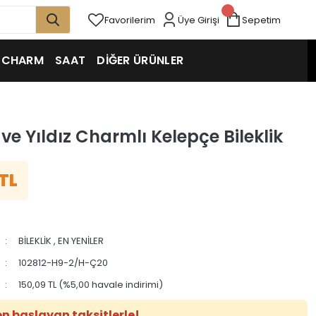
Favorilerim
Üye Girişi
Sepetim
CHARM
SAAT
DİĞER ÜRÜNLER
ve Yıldız Charmlı Kelepçe Bileklik
 TL
BİLEKLİK
,
EN YENİLER
102812-H9-2/H-Ç20
150,09 TL (%5,00 havale indirimi)
en başlayan taksitlerle!