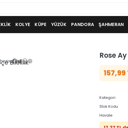
EKLİK
KOLYE
KÜPE
YÜZÜK
PANDORA
ŞAHMERAN
Rose Ay 
Paylaş
157,99
Kategori
Stok Kodu
Havale
17,27 TL d