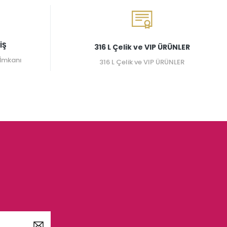
İŞ
316 L Çelik ve VIP ÜRÜNLER
 İmkanı
316 L Çelik ve VIP ÜRÜNLER