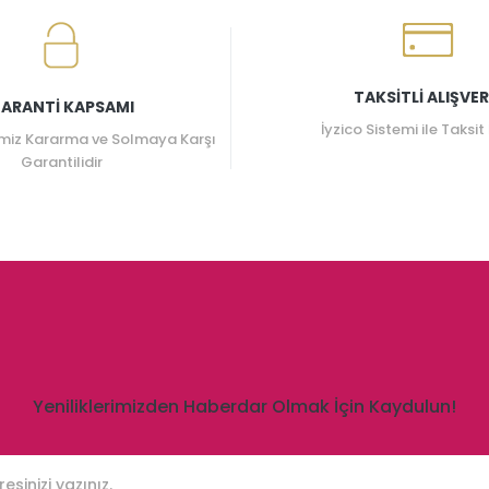
TAKSİTLİ ALIŞVER
ARANTİ KAPSAMI
İyzico Sistemi ile Taksit
miz Kararma ve Solmaya Karşı
Garantilidir
Yeniliklerimizden Haberdar Olmak İçin Kaydulun!