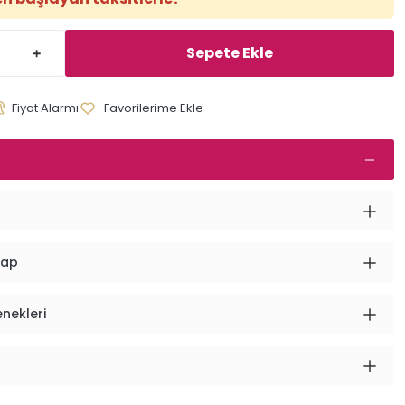
Sepete Ekle
Fiyat Alarmı
vap
enekleri