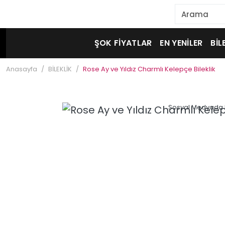
ŞOK FİYATLAR
EN YENİLER
BİL
Anasayfa
BİLEKLİK
Rose Ay ve Yıldız Charmlı Kelepçe Bileklik
Sosyal Medyada 