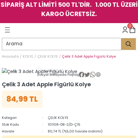
SİPARİŞ ALT LİMİTİ 500 TL'DİR. 1.000 TL ÜZERİ
Geri Dön
Geri Dön
Geri Dön
Geri Dön
Geri Dön
Geri Dön
Geri Dön
Geri Dön
Geri Dön
Geri Dön
Geri Dön
Geri Dön
KARGO ÜCRETSİZ.
LER
LER
0
İK
KSESUAR
İK
KSESUAR
HARM
HARM
Anasayfa
KOLYE
ÇELİK KOLYE
Çelik 3 Adet Apple Figürlü Kolye
KLİK
E
ÜK
LARI
KLİK
E
ÜK
LARI
Sosyal Medyada Paylaş
Çelik 3 Adet Apple Figürlü Kolye
YE
YE
84,99 TL
Kategori
ÇELİK KOLYE
Stok Kodu
101108-D8-2/D-Ç15
Havale
80,74 TL (%5,00 havale indirimi)