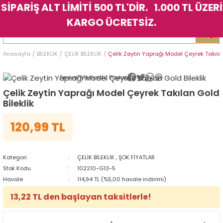
SİPARİŞ ALT LİMİTİ 500 TL'DİR. 1.000 TL ÜZERİ
Geri Dön
Geri Dön
Geri Dön
Geri Dön
Geri Dön
Geri Dön
Geri Dön
Geri Dön
Geri Dön
Geri Dön
Geri Dön
Geri Dön
KARGO ÜCRETSİZ.
LER
LER
Anasayfa
BİLEKLİK
ÇELİK BİLEKLİK
Çelik Zeytin Yaprağı Model Çeyrek Takılan
İK
KSESUAR
İK
KSESUAR
Sosyal Medyada Paylaş
HARM
HARM
Çelik Zeytin Yaprağı Model Çeyrek Takılan Gold
Bileklik
KLİK
E
ÜK
LARI
KLİK
E
ÜK
LARI
120,99 TL
YE
YE
Kategori
ÇELİK BİLEKLİK
,
ŞOK FİYATLAR
Stok Kodu
102210-G13-5
Havale
114,94 TL (%5,00 havale indirimi)
13,22 TL den başlayan taksitlerle!