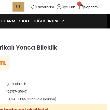
Favorilerim
Üye Girişi
Sepetim
CHARM
SAAT
DİĞER ÜRÜNLER
rikalı Yonca Bileklik
 TL
ÇELİK BİLEKLİK
102157-G10-7
114,94 TL (%5,00 havale indirimi)
en başlayan taksitlerle!