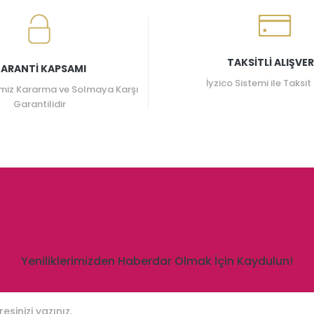
TAKSİTLİ ALIŞVER
ARANTİ KAPSAMI
İyzico Sistemi ile Taksit
miz Kararma ve Solmaya Karşı
Garantilidir
Yeniliklerimizden Haberdar Olmak İçin Kaydulun!