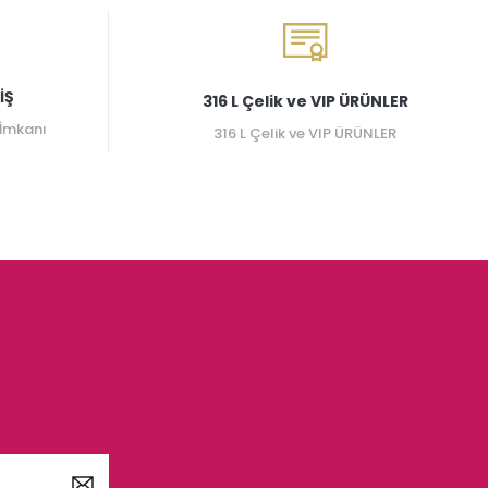
İŞ
316 L Çelik ve VIP ÜRÜNLER
 İmkanı
316 L Çelik ve VIP ÜRÜNLER