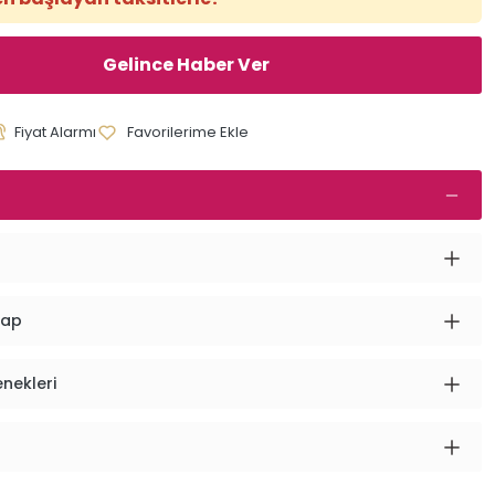
Gelince Haber Ver
Fiyat Alarmı
vap
enekleri