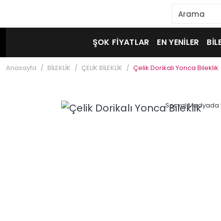
ŞOK FİYATLAR
EN YENİLER
BİL
Anasayfa
BİLEKLİK
ÇELİK BİLEKLİK
Çelik Dorikalı Yonca Bileklik
Sosyal Medyada 