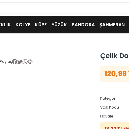
EKLİK
KOLYE
KÜPE
YÜZÜK
PANDORA
ŞAHMERAN
Çelik Do
Paylaş
120,99
Kategori
Stok Kodu
Havale
13,22 TL d