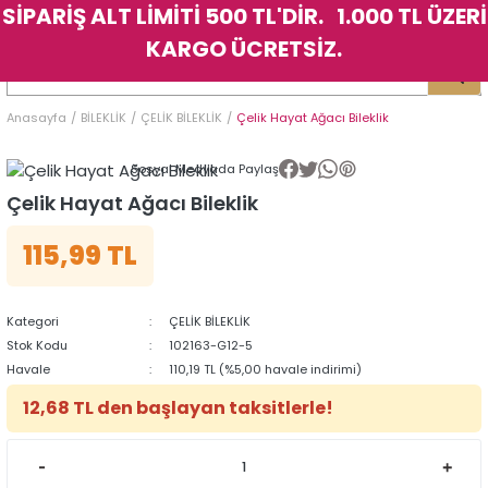
SİPARİŞ ALT LİMİTİ 500 TL'DİR. 1.000 TL ÜZERİ
Geri Dön
Geri Dön
Geri Dön
Geri Dön
Geri Dön
Geri Dön
Geri Dön
Geri Dön
Geri Dön
Geri Dön
Geri Dön
Geri Dön
KARGO ÜCRETSİZ.
LER
LER
Anasayfa
BİLEKLİK
ÇELİK BİLEKLİK
Çelik Hayat Ağacı Bileklik
İK
KSESUAR
İK
KSESUAR
Sosyal Medyada Paylaş
HARM
HARM
Çelik Hayat Ağacı Bileklik
115,99 TL
KLİK
E
ÜK
LARI
KLİK
E
ÜK
LARI
YE
YE
Kategori
ÇELİK BİLEKLİK
Stok Kodu
102163-G12-5
Havale
110,19 TL (%5,00 havale indirimi)
12,68 TL den başlayan taksitlerle!