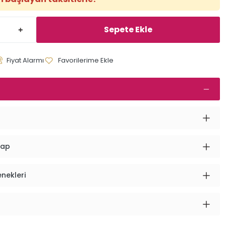
Sepete Ekle
Fiyat Alarmı
vap
enekleri