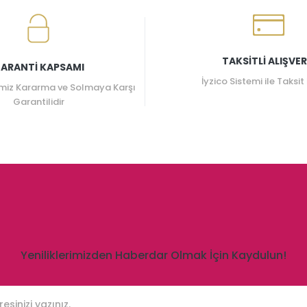
TAKSİTLİ ALIŞVER
ARANTİ KAPSAMI
İyzico Sistemi ile Taksit
miz Kararma ve Solmaya Karşı
Garantilidir
Yeniliklerimizden Haberdar Olmak İçin Kaydulun!