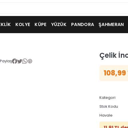
EKLİK
KOLYE
KÜPE
YÜZÜK
PANDORA
ŞAHMERAN
Çelik İnc
Paylaş
108,99
Kategori
Stok Kodu
Havale
11,91 TL d