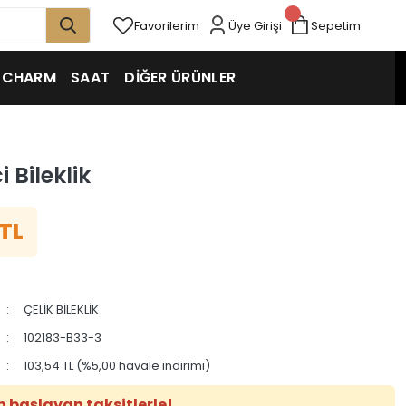
Favorilerim
Üye Girişi
Sepetim
CHARM
SAAT
DİĞER ÜRÜNLER
i Bileklik
 TL
ÇELİK BİLEKLİK
102183-B33-3
103,54 TL (%5,00 havale indirimi)
en başlayan taksitlerle!