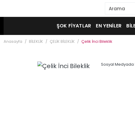
ŞOK FİYATLAR
EN YENİLER
BİL
Anasayfa
BİLEKLİK
ÇELİK BİLEKLİK
Çelik İnci Bileklik
Sosyal Medyada 