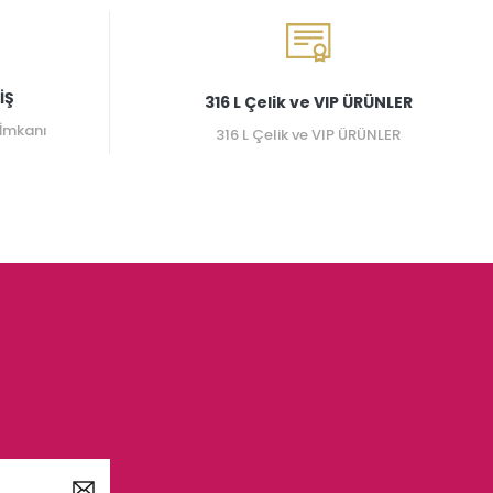
İŞ
316 L Çelik ve VIP ÜRÜNLER
 İmkanı
316 L Çelik ve VIP ÜRÜNLER