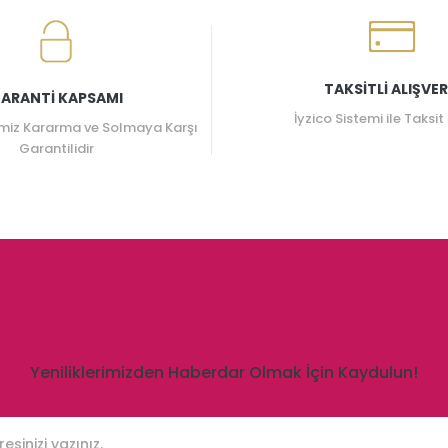
TAKSİTLİ ALIŞVER
ARANTİ KAPSAMI
İyzico Sistemi ile Taksit
miz Kararma ve Solmaya Karşı
Garantilidir
Yeniliklerimizden Haberdar Olmak İçin Kaydulun!