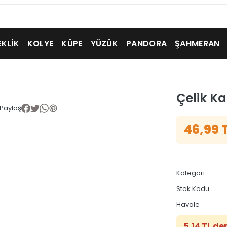
EKLİK
KOLYE
KÜPE
YÜZÜK
PANDORA
ŞAHMERAN
Çelik K
Paylaş
46,99 
Kategori
Stok Kodu
Havale
5,14 TL de