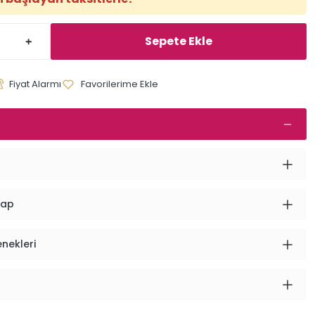
Sepete Ekle
Fiyat Alarmı
vap
enekleri