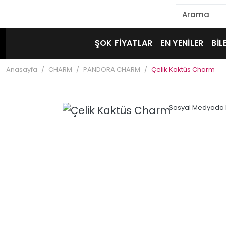
ŞOK FİYATLAR
EN YENİLER
BİL
Anasayfa
CHARM
PANDORA CHARM
Çelik Kaktüs Charm
Sosyal Medyada 