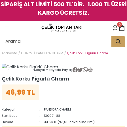
SİPARİŞ ALT LİMİTİ 500 TL'DİR. 1.000 TL ÜZERİ
Geri Dön
Geri Dön
Geri Dön
Geri Dön
Geri Dön
Geri Dön
Geri Dön
Geri Dön
Geri Dön
Geri Dön
Geri Dön
Geri Dön
KARGO ÜCRETSİZ.
LER
LER
0
İK
KSESUAR
İK
KSESUAR
HARM
HARM
Anasayfa
CHARM
PANDORA CHARM
Çelik Korku Figürlü Charm
KLİK
E
ÜK
LARI
KLİK
E
ÜK
LARI
Sosyal Medyada Paylaş
Çelik Korku Figürlü Charm
YE
YE
46,99 TL
Kategori
PANDORA CHARM
Stok Kodu
130071-88
Havale
44,64 TL (%5,00 havale indirimi)