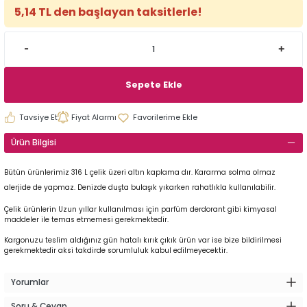
5,14 TL den başlayan taksitlerle!
Sepete Ekle
Tavsiye Et
Fiyat Alarmı
Ürün Bilgisi
Bütün ürünlerimiz 316 L çelik üzeri altın kaplama dır. Kararma solma olmaz
alerjide de yapmaz. Denizde duşta bulaşık yıkarken rahatlıkla kullanılabilir.
Çelik ürünlerin Uzun yıllar kullanılması için parfüm derdorant gibi kimyasal
maddeler ile temas etmemesi gerekmektedir.
Kargonuzu teslim aldığınız gün hatalı kırık çıkık ürün var ise bize bildirilmesi
gerekmektedir aksi takdirde sorumluluk kabul edilmeyecektir.
Yorumlar
Soru & Cevap