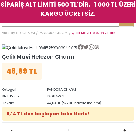
SİPARİŞ ALT LİMİTİ 500 TL'DİR. 1.000 TL ÜZERİ
Geri Dön
Geri Dön
Geri Dön
Geri Dön
Geri Dön
Geri Dön
Geri Dön
Geri Dön
Geri Dön
Geri Dön
Geri Dön
Geri Dön
KARGO ÜCRETSİZ.
LER
LER
Anasayfa
CHARM
PANDORA CHARM
Çelik Mavi Helezon Charm
İK
KSESUAR
İK
KSESUAR
Sosyal Medyada Paylaş
HARM
HARM
Çelik Mavi Helezon Charm
46,99 TL
KLİK
E
ÜK
LARI
KLİK
E
ÜK
LARI
YE
YE
Kategori
PANDORA CHARM
Stok Kodu
130114-245
Havale
44,64 TL (%5,00 havale indirimi)
5,14 TL den başlayan taksitlerle!