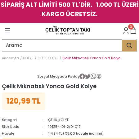
SİPARİŞ ALT LİMİTİ 500 TL'DİR. 1.000 TL ÜZERİ
Geri Dön
Geri Dön
Geri Dön
Geri Dön
Geri Dön
Geri Dön
Geri Dön
Geri Dön
Geri Dön
Geri Dön
Geri Dön
Geri Dön
KARGO ÜCRETSİZ.
LER
LER
0
İK
KSESUAR
İK
KSESUAR
HARM
HARM
Anasayfa
KOLYE
ÇELİK KOLYE
Çelik Mıknatıslı Yonca Gold Kolye
KLİK
E
ÜK
LARI
KLİK
E
ÜK
LARI
Sosyal Medyada Paylaş
Çelik Mıknatıslı Yonca Gold Kolye
YE
YE
120,99 TL
Kategori
ÇELİK KOLYE
Stok Kodu
101254-D1-2/D-Ç17
Havale
114,94 TL (%5,00 havale indirimi)