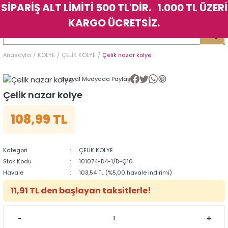
SİPARİŞ ALT LİMİTİ 500 TL'DİR. 1.000 TL ÜZERİ
Geri Dön
Geri Dön
Geri Dön
Geri Dön
Geri Dön
Geri Dön
Geri Dön
Geri Dön
Geri Dön
Geri Dön
Geri Dön
Geri Dön
KARGO ÜCRETSİZ.
LER
LER
Anasayfa
KOLYE
ÇELİK KOLYE
Çelik nazar kolye
İK
KSESUAR
İK
KSESUAR
Sosyal Medyada Paylaş
HARM
HARM
Çelik nazar kolye
108,99 TL
KLİK
E
ÜK
LARI
KLİK
E
ÜK
LARI
YE
YE
Kategori
ÇELİK KOLYE
Stok Kodu
101074-D4-1/D-Ç10
Havale
103,54 TL (%5,00 havale indirimi)
11,91 TL den başlayan taksitlerle!