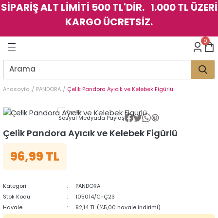
SİPARİŞ ALT LİMİTİ 500 TL'DİR. 1.000 TL ÜZERİ
Geri Dön
Geri Dön
Geri Dön
Geri Dön
Geri Dön
Geri Dön
Geri Dön
Geri Dön
Geri Dön
Geri Dön
Geri Dön
Geri Dön
KARGO ÜCRETSİZ.
LER
LER
0
İK
KSESUAR
İK
KSESUAR
HARM
HARM
Anasayfa
PANDORA
Çelik Pandora Ayıcık ve Kelebek Figürlü
KLİK
E
ÜK
LARI
KLİK
E
ÜK
LARI
Sosyal Medyada Paylaş
Çelik Pandora Ayıcık ve Kelebek Figürlü
YE
YE
96,99 TL
Kategori
PANDORA
Stok Kodu
105014/C-Ç23
Havale
92,14 TL (%5,00 havale indirimi)