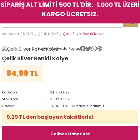
SİPARİŞ ALT LİMİTİ 500 TL'DİR. 1.000 TL ÜZERİ
Geri Dön
Geri Dön
Geri Dön
Geri Dön
Geri Dön
Geri Dön
Geri Dön
Geri Dön
Geri Dön
Geri Dön
Geri Dön
Geri Dön
KARGO ÜCRETSİZ.
LER
LER
Anasayfa
KOLYE
ÇELİK KOLYE
Çelik Silver Renkli Kolye
İK
KSESUAR
İK
KSESUAR
Sosyal Medyada Paylaş
HARM
HARM
Çelik Silver Renkli Kolye
84,99 TL
KLİK
E
ÜK
LARI
KLİK
E
ÜK
LARI
YE
YE
Kategori
ÇELİK KOLYE
Stok Kodu
101182-C7-2
Havale
80,74 TL (%5,00 havale indirimi)
9,29 TL den başlayan taksitlerle!
Gelince Haber Ver