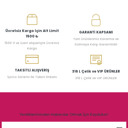
Ücretsiz Kargo İçin Alt Limit
GARANTİ KAPSAMI
1500 ₺
Tüm Ürünlerimiz Kararma ve
1500 tl ve üzeri alışverişte Ücretsiz
Solmaya Karşı Garantilidir
Kargo
TAKSİTLİ ALIŞVERİŞ
316 L Çelik ve VIP ÜRÜNLER
İyzico Sistemi ile Taksit İmkanı
316 L Çelik ve VIP ÜRÜNLER
Yeniliklerimizden Haberdar Olmak İçin Kaydulun!