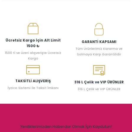
Ücretsiz Kargo İçin Alt Limit
GARANTİ KAPSAMI
1500 ₺
Tüm Ürünlerimiz Kararma ve
1500 tl ve üzeri alışverişte Ücretsiz
Solmaya Karşı Garantilidir
Kargo
TAKSİTLİ ALIŞVERİŞ
316 L Çelik ve VIP ÜRÜNLER
İyzico Sistemi ile Taksit İmkanı
316 L Çelik ve VIP ÜRÜNLER
Yeniliklerimizden Haberdar Olmak İçin Kaydulun!