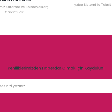
İyzico Sistemi ile Taksit
miz Kararma ve Solmaya Karşı
Garantilidir
Yeniliklerimizden Haberdar Olmak İçin Kaydulun!