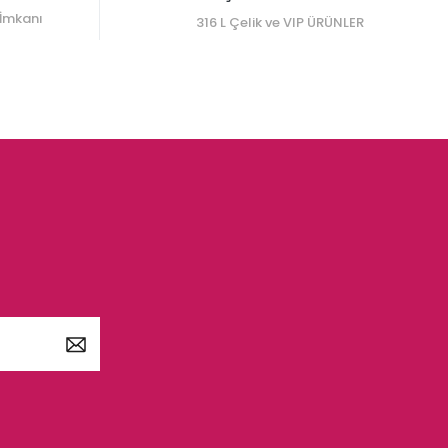
 İmkanı
316 L Çelik ve VIP ÜRÜNLER