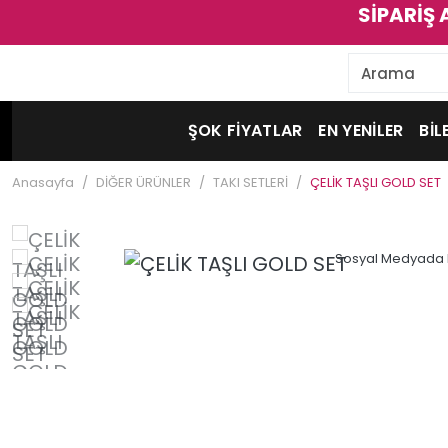
SİPARİŞ 
ŞOK FİYATLAR
EN YENİLER
BİL
Anasayfa
DİĞER ÜRÜNLER
TAKI SETLERİ
ÇELİK TAŞLI GOLD SET
Sosyal Medyada 