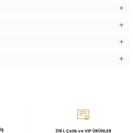
İŞ
316 L Çelik ve VIP ÜRÜNLER