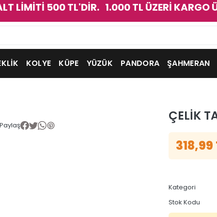
ALT LİMİTİ 500 TL'DİR. 1.000 TL ÜZERİ KARGO 
EKLİK
KOLYE
KÜPE
YÜZÜK
PANDORA
ŞAHMERAN
ÇELİK T
Paylaş
318,99
Kategori
Stok Kodu