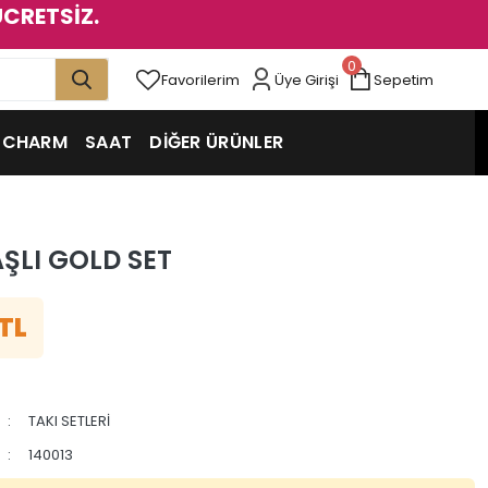
ÜCRETSİZ.
0
Favorilerim
Üye Girişi
Sepetim
CHARM
SAAT
DİĞER ÜRÜNLER
AŞLI GOLD SET
 TL
TAKI SETLERİ
140013