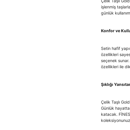
Çelik Taşlı Gold
işlenmiş taşlarl
günlük kullanım
Konfor ve Kull
Setin hafif yap
özellikleri saye
seçenek sunar.
özellikleri ile 
Şıklığı Yansıta
Çelik Taşlı Gol
Günlük hayatta 
katacak. FİNESA
koleksiyonunuza