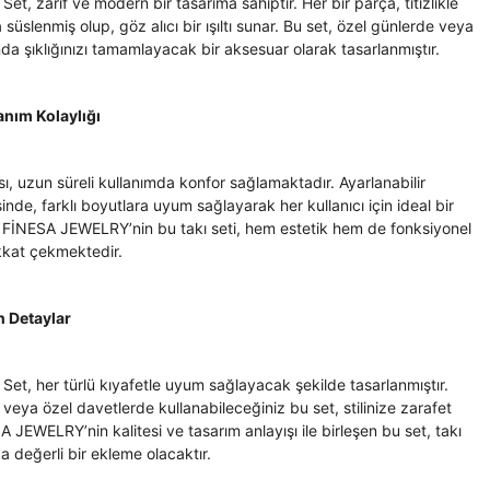
 Set, zarif ve modern bir tasarıma sahiptir. Her bir parça, titizlikle
a süslenmiş olup, göz alıcı bir ışıltı sunar. Bu set, özel günlerde veya
da şıklığınızı tamamlayacak bir aksesuar olarak tasarlanmıştır.
anım Kolaylığı
ısı, uzun süreli kullanımda konfor sağlamaktadır. Ayarlanabilir
sinde, farklı boyutlara uyum sağlayarak her kullanıcı için ideal bir
 FİNESA JEWELRY’nin bu takı seti, hem estetik hem de fonksiyonel
dikkat çekmektedir.
n Detaylar
d Set, her türlü kıyafetle uyum sağlayacak şekilde tasarlanmıştır.
veya özel davetlerde kullanabileceğiniz bu set, stilinize zarafet
 JEWELRY’nin kalitesi ve tasarım anlayışı ile birleşen bu set, takı
 değerli bir ekleme olacaktır.