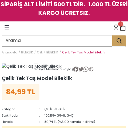
SİPARİŞ ALT LİMİTİ 500 TL'DİR. 1.000 TL ÜZERİ
Geri Dön
Geri Dön
Geri Dön
Geri Dön
Geri Dön
Geri Dön
Geri Dön
Geri Dön
Geri Dön
Geri Dön
Geri Dön
Geri Dön
KARGO ÜCRETSİZ.
LER
LER
0
İK
KSESUAR
İK
KSESUAR
HARM
HARM
Anasayfa
BİLEKLİK
ÇELİK BİLEKLİK
Çelik Tek Taş Model Bileklik
KLİK
E
ÜK
LARI
KLİK
E
ÜK
LARI
Sosyal Medyada Paylaş
Çelik Tek Taş Model Bileklik
YE
YE
84,99 TL
Kategori
ÇELİK BİLEKLİK
Stok Kodu
102189-G8-6/G-Ç1
Havale
80,74 TL (%5,00 havale indirimi)