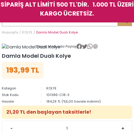
SİPARİŞ ALT LİMİTİ 500 TL'DİR. 1.000 TL ÜZERİ
Geri Dön
Geri Dön
Geri Dön
Geri Dön
Geri Dön
Geri Dön
Geri Dön
Geri Dön
Geri Dön
Geri Dön
Geri Dön
Geri Dön
KARGO ÜCRETSİZ.
LER
LER
Anasayfa
KOLYE
Damla Model Dualı Kolye
İK
KSESUAR
İK
KSESUAR
Sosyal Medyada Paylaş
HARM
HARM
Damla Model Dualı Kolye
193,99 TL
KLİK
E
ÜK
LARI
KLİK
E
ÜK
LARI
YE
YE
Kategori
KOLYE
Stok Kodu
101386-C18-3
Havale
184,29 TL (%5,00 havale indirimi)
21,20 TL den başlayan taksitlerle!