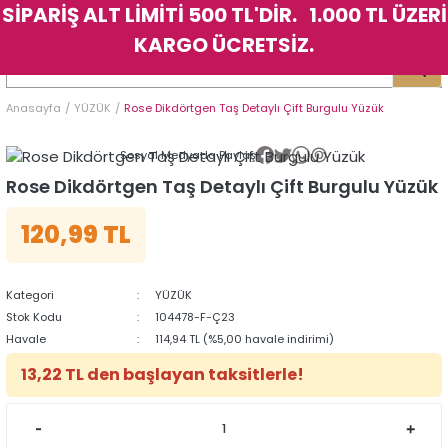
SİPARİŞ ALT LİMİTİ 500 TL'DİR. 1.000 TL ÜZERİ
Geri Dön
Geri Dön
Geri Dön
Geri Dön
Geri Dön
Geri Dön
Geri Dön
Geri Dön
Geri Dön
Geri Dön
Geri Dön
Geri Dön
KARGO ÜCRETSİZ.
LER
LER
Anasayfa
YÜZÜK
Rose Dikdörtgen Taş Detaylı Çift Burgulu Yüzük
İK
KSESUAR
İK
KSESUAR
Sosyal Medyada Paylaş
HARM
HARM
Rose Dikdörtgen Taş Detaylı Çift Burgulu Yüzük
120,99 TL
KLİK
E
ÜK
LARI
KLİK
E
ÜK
LARI
YE
YE
Kategori
YÜZÜK
Stok Kodu
104478-F-Ç23
Havale
114,94 TL (%5,00 havale indirimi)
13,22 TL den başlayan taksitlerle!