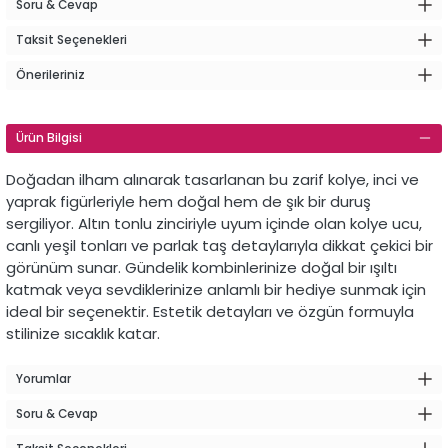
Soru & Cevap
Taksit Seçenekleri
Önerileriniz
Ürün Bilgisi
Doğadan
ilham
alınarak
tasarlanan
bu
zarif
kolye,
inci
ve
yaprak
figürleriyle
hem
doğal
hem
de
şık
bir
duruş
sergiliyor.
Altın
tonlu
zinciriyle
uyum
içinde
olan
kolye
ucu,
canlı
yeşil
tonları
ve
parlak
taş
detaylarıyla
dikkat
çekici
bir
görünüm
sunar.
Gündelik
kombinlerinize
doğal
bir
ışıltı
katmak
veya
sevdiklerinize
anlamlı
bir
hediye
sunmak
için
ideal
bir
seçenektir.
Estetik
detayları
ve
özgün
formuyla
stilinize
sıcaklık
katar.
Yorumlar
Soru & Cevap