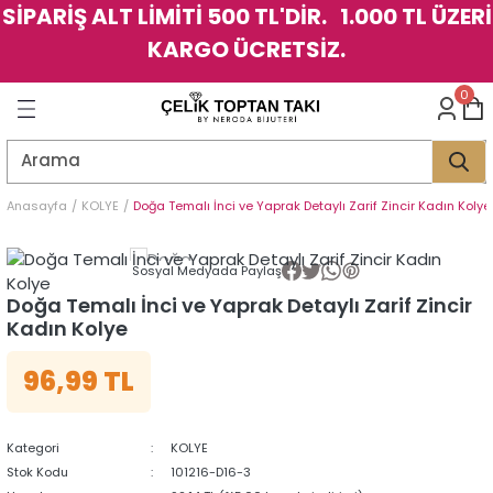
SİPARİŞ ALT LİMİTİ 500 TL'DİR. 1.000 TL ÜZERİ
Geri Dön
Geri Dön
Geri Dön
Geri Dön
Geri Dön
Geri Dön
Geri Dön
Geri Dön
Geri Dön
Geri Dön
Geri Dön
Geri Dön
KARGO ÜCRETSİZ.
LER
LER
0
İK
KSESUAR
İK
KSESUAR
HARM
HARM
Anasayfa
KOLYE
Doğa Temalı İnci ve Yaprak Detaylı Zarif Zincir Kadın Kolye
KLİK
E
ÜK
LARI
KLİK
E
ÜK
LARI
Sosyal Medyada Paylaş
Doğa Temalı İnci ve Yaprak Detaylı Zarif Zincir
YE
YE
Kadın Kolye
96,99 TL
Kategori
KOLYE
Stok Kodu
101216-D16-3