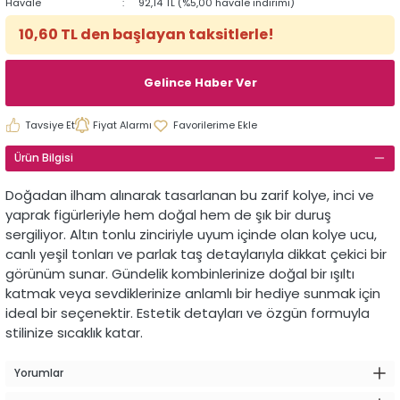
Havale
92,14 TL (%5,00 havale indirimi)
10,60 TL den başlayan taksitlerle!
Gelince Haber Ver
Tavsiye Et
Fiyat Alarmı
Ürün Bilgisi
Doğadan
ilham
alınarak
tasarlanan
bu
zarif
kolye,
inci
ve
yaprak
figürleriyle
hem
doğal
hem
de
şık
bir
duruş
sergiliyor.
Altın
tonlu
zinciriyle
uyum
içinde
olan
kolye
ucu,
canlı
yeşil
tonları
ve
parlak
taş
detaylarıyla
dikkat
çekici
bir
görünüm
sunar.
Gündelik
kombinlerinize
doğal
bir
ışıltı
katmak
veya
sevdiklerinize
anlamlı
bir
hediye
sunmak
için
ideal
bir
seçenektir.
Estetik
detayları
ve
özgün
formuyla
stilinize
sıcaklık
katar.
Yorumlar