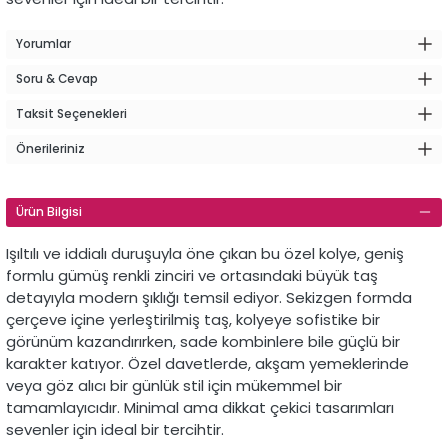
Yorumlar
Soru & Cevap
Taksit Seçenekleri
Önerileriniz
Ürün Bilgisi
Işıltılı
ve
iddialı
duruşuyla
öne
çıkan
bu
özel
kolye,
geniş
formlu
gümüş
renkli
zinciri
ve
ortasındaki
büyük
taş
detayıyla
modern
şıklığı
temsil
ediyor.
Sekizgen
formda
çerçeve
içine
yerleştirilmiş
taş,
kolyeye
sofistike
bir
görünüm
kazandırırken,
sade
kombinlere
bile
güçlü
bir
karakter
katıyor.
Özel
davetlerde,
akşam
yemeklerinde
veya
göz
alıcı
bir
günlük
stil
için
mükemmel
bir
tamamlayıcıdır.
Minimal
ama
dikkat
çekici
tasarımları
sevenler
için
ideal
bir
tercihtir.