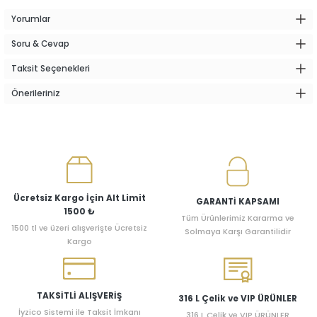
Yorumlar
Soru & Cevap
Taksit Seçenekleri
Önerileriniz
Ücretsiz Kargo İçin Alt Limit
GARANTİ KAPSAMI
1500 ₺
Tüm Ürünlerimiz Kararma ve
1500 tl ve üzeri alışverişte Ücretsiz
Solmaya Karşı Garantilidir
Kargo
TAKSİTLİ ALIŞVERİŞ
316 L Çelik ve VIP ÜRÜNLER
İyzico Sistemi ile Taksit İmkanı
316 L Çelik ve VIP ÜRÜNLER