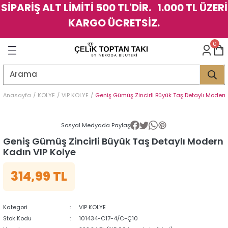
SİPARİŞ ALT LİMİTİ 500 TL'DİR. 1.000 TL ÜZERİ
Geri Dön
Geri Dön
Geri Dön
Geri Dön
Geri Dön
Geri Dön
Geri Dön
Geri Dön
Geri Dön
Geri Dön
Geri Dön
Geri Dön
KARGO ÜCRETSİZ.
LER
LER
0
İK
KSESUAR
İK
KSESUAR
HARM
HARM
Anasayfa
KOLYE
VIP KOLYE
Geniş Gümüş Zincirli Büyük Taş Detaylı Modern
KLİK
E
ÜK
LARI
KLİK
E
ÜK
LARI
Sosyal Medyada Paylaş
Geniş Gümüş Zincirli Büyük Taş Detaylı Modern
YE
YE
Kadın VIP Kolye
314,99 TL
Kategori
VIP KOLYE
Stok Kodu
101434-C17-4/C-Ç10