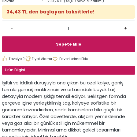
Havale
299,24 TL (%5,00 havale indirimi)
34,43 TL den başlayan taksitlerle!
Sepete Ekle
Tavsiye Et
Fiyat Alarmı
Ürün Bilgisi
Işıltılı
ve
iddialı
duruşuyla
öne
çıkan
bu
özel
kolye,
geniş
formlu
gümüş
renkli
zinciri
ve
ortasındaki
büyük
taş
detayıyla
modern
şıklığı
temsil
ediyor.
Sekizgen
formda
çerçeve
içine
yerleştirilmiş
taş,
kolyeye
sofistike
bir
görünüm
kazandırırken,
sade
kombinlere
bile
güçlü
bir
karakter
katıyor.
Özel
davetlerde,
akşam
yemeklerinde
veya
göz
alıcı
bir
günlük
stil
için
mükemmel
bir
tamamlayıcıdır.
Minimal
ama
dikkat
çekici
tasarımları
sevenler
için
ideal
bir
tercihtir.