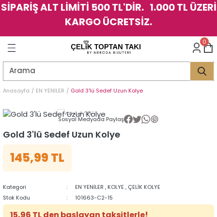
SİPARİŞ ALT LİMİTİ 500 TL'DİR. 1.000 TL ÜZERİ
Geri Dön
Geri Dön
Geri Dön
Geri Dön
Geri Dön
Geri Dön
Geri Dön
Geri Dön
Geri Dön
Geri Dön
Geri Dön
Geri Dön
KARGO ÜCRETSİZ.
LER
LER
0
İK
KSESUAR
İK
KSESUAR
HARM
HARM
Anasayfa
EN YENİLER
Gold 3'lü Sedef Uzun Kolye
KLİK
E
ÜK
LARI
KLİK
E
ÜK
LARI
Sosyal Medyada Paylaş
Gold 3'lü Sedef Uzun Kolye
YE
YE
145,99 TL
Kategori
EN YENİLER
,
KOLYE
,
ÇELİK KOLYE
Stok Kodu
101663-C2-15
15,96 TL den başlayan taksitlerle!