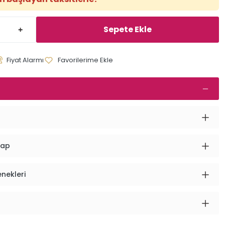
Sepete Ekle
Fiyat Alarmı
vap
enekleri