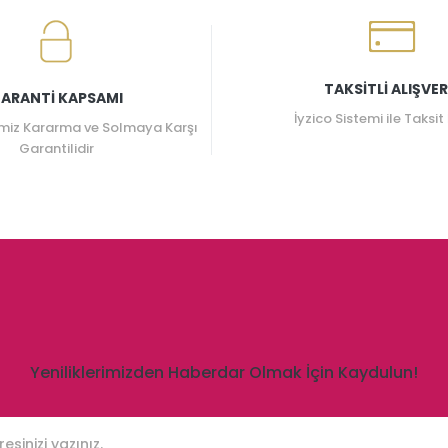
TAKSİTLİ ALIŞVER
ARANTİ KAPSAMI
İyzico Sistemi ile Taksit
miz Kararma ve Solmaya Karşı
Garantilidir
Yeniliklerimizden Haberdar Olmak İçin Kaydulun!