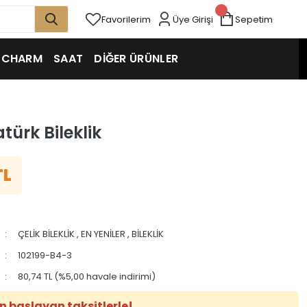
Favorilerim
Üye Girişi
Sepetim
CHARM
SAAT
DİĞER ÜRÜNLER
türk Bileklik
TL
ÇELİK BİLEKLİK
,
EN YENİLER
,
BİLEKLİK
102199-B4-3
80,74 TL (%5,00 havale indirimi)
n başlayan taksitlerle!