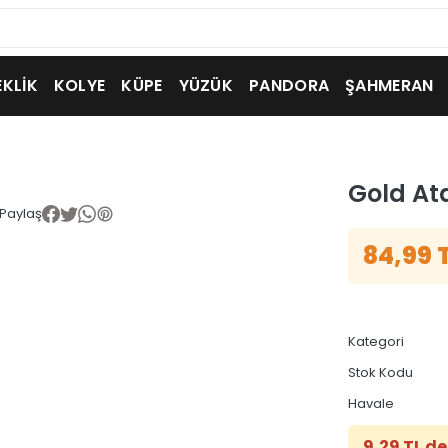
EKLİK
KOLYE
KÜPE
YÜZÜK
PANDORA
ŞAHMERAN
Gold Ata
Paylaş
84,99 
Kategori
Stok Kodu
Havale
9,29 TL de