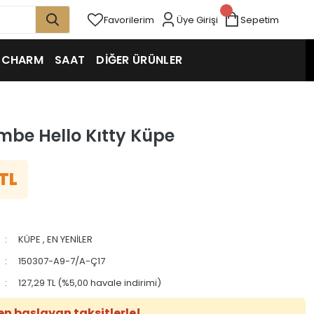
Favorilerim
Üye Girişi
Sepetim
CHARM
SAAT
DİĞER ÜRÜNLER
mbe Hello Kıtty Küpe
 TL
KÜPE
,
EN YENİLER
150307-A9-7/A-Ç17
127,29 TL (%5,00 havale indirimi)
en başlayan taksitlerle!