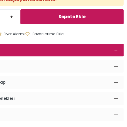
Sepete Ekle
Fiyat Alarmı
vap
enekleri