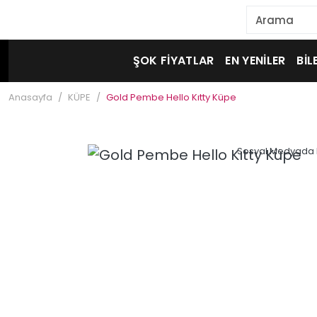
ŞOK FİYATLAR
EN YENİLER
BİL
Anasayfa
KÜPE
Gold Pembe Hello Kıtty Küpe
Sosyal Medyada 