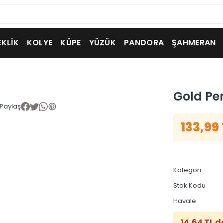
EKLİK
KOLYE
KÜPE
YÜZÜK
PANDORA
ŞAHMERAN
Gold Pe
Paylaş
133,99
Kategori
Stok Kodu
Havale
14,64 TL d