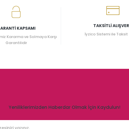
TAKSİTLİ ALIŞVER
ARANTİ KAPSAMI
İyzico Sistemi ile Taksit
miz Kararma ve Solmaya Karşı
Garantilidir
Yeniliklerimizden Haberdar Olmak İçin Kaydulun!