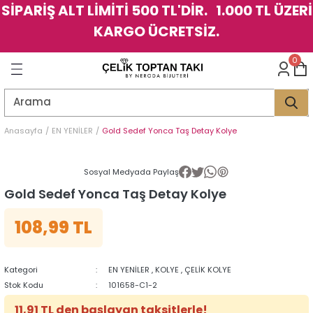
SİPARİŞ ALT LİMİTİ 500 TL'DİR. 1.000 TL ÜZERİ
Geri Dön
Geri Dön
Geri Dön
Geri Dön
Geri Dön
Geri Dön
Geri Dön
Geri Dön
Geri Dön
Geri Dön
Geri Dön
Geri Dön
KARGO ÜCRETSİZ.
LER
LER
0
İK
KSESUAR
İK
KSESUAR
HARM
HARM
Anasayfa
EN YENİLER
Gold Sedef Yonca Taş Detay Kolye
KLİK
E
ÜK
LARI
KLİK
E
ÜK
LARI
Sosyal Medyada Paylaş
Gold Sedef Yonca Taş Detay Kolye
YE
YE
108,99 TL
Kategori
EN YENİLER
,
KOLYE
,
ÇELİK KOLYE
Stok Kodu
101658-C1-2
11,91 TL den başlayan taksitlerle!