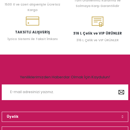
Tüm Ürünlerimiz Kararma ve
1500 tl ve üzeri alışverişte Ücretsiz
Solmaya Karşı Garantilidir
Kargo
TAKSİTLİ ALIŞVERİŞ
316 L Çelik ve VIP ÜRÜNLER
İyzico Sistemi ile Taksit İmkanı
316 L Çelik ve VIP ÜRÜNLER
Yeniliklerimizden Haberdar Olmak İçin Kaydulun!
Üyelik