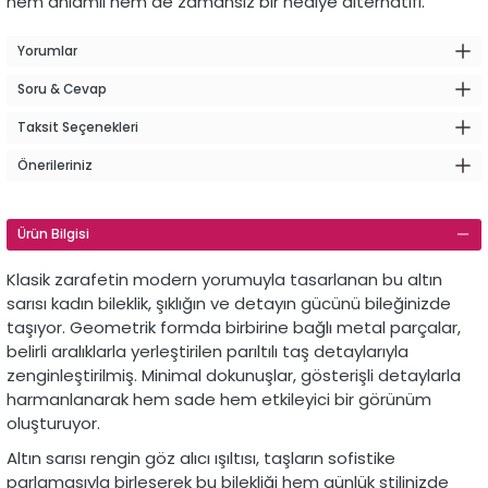
hem anlamlı hem de zamansız bir hediye alternatifi.
Yorumlar
Soru & Cevap
Taksit Seçenekleri
Önerileriniz
Ürün Bilgisi
Klasik zarafetin modern yorumuyla tasarlanan bu altın
sarısı kadın bileklik, şıklığın ve detayın gücünü bileğinizde
taşıyor. Geometrik formda birbirine bağlı metal parçalar,
belirli aralıklarla yerleştirilen parıltılı taş detaylarıyla
zenginleştirilmiş. Minimal dokunuşlar, gösterişli detaylarla
harmanlanarak hem sade hem etkileyici bir görünüm
oluşturuyor.
Altın sarısı rengin göz alıcı ışıltısı, taşların sofistike
parlamasıyla birleşerek bu bilekliği hem günlük stilinizde