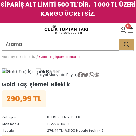
SİPARİŞ ALT LİMİTİ 500 TL'DİR. 1.000 TL ÜZERİ
Geri Dön
Geri Dön
Geri Dön
Geri Dön
Geri Dön
Geri Dön
Geri Dön
Geri Dön
Geri Dön
Geri Dön
Geri Dön
Geri Dön
KARGO ÜCRETSİZ.
LER
LER
0
İK
KSESUAR
İK
KSESUAR
HARM
HARM
Anasayfa
BİLEKLİK
Gold Taş İşlemeli Bileklik
KLİK
E
ÜK
LARI
KLİK
E
ÜK
LARI
Sosyal Medyada Paylaş
Gold Taş İşlemeli Bileklik
YE
YE
290,99 TL
Kategori
BİLEKLİK
,
EN YENİLER
Stok Kodu
102796-B6-4
Havale
276,44 TL (%5,00 havale indirimi)