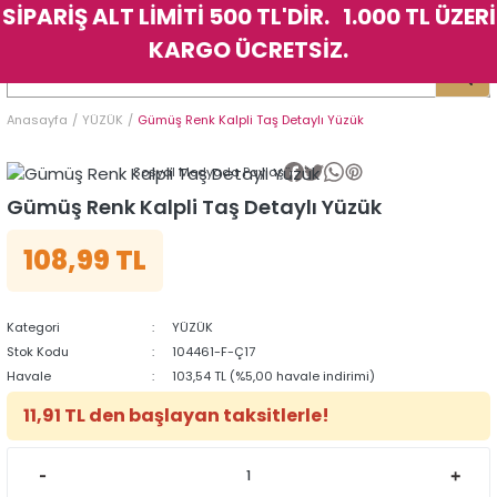
SİPARİŞ ALT LİMİTİ 500 TL'DİR. 1.000 TL ÜZERİ
Geri Dön
Geri Dön
Geri Dön
Geri Dön
Geri Dön
Geri Dön
Geri Dön
Geri Dön
Geri Dön
Geri Dön
Geri Dön
Geri Dön
KARGO ÜCRETSİZ.
LER
LER
Anasayfa
YÜZÜK
Gümüş Renk Kalpli Taş Detaylı Yüzük
İK
KSESUAR
İK
KSESUAR
Sosyal Medyada Paylaş
HARM
HARM
Gümüş Renk Kalpli Taş Detaylı Yüzük
108,99 TL
KLİK
E
ÜK
LARI
KLİK
E
ÜK
LARI
YE
YE
Kategori
YÜZÜK
Stok Kodu
104461-F-Ç17
Havale
103,54 TL (%5,00 havale indirimi)
11,91 TL den başlayan taksitlerle!