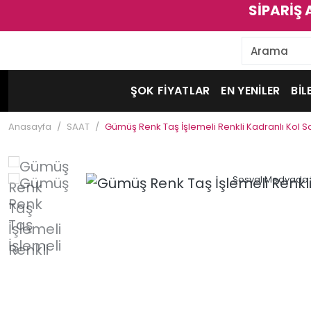
SİPARİŞ 
ŞOK FİYATLAR
EN YENİLER
BİL
Anasayfa
SAAT
Gümüş Renk Taş İşlemeli Renkli Kadranlı Kol S
Sosyal Medyada 