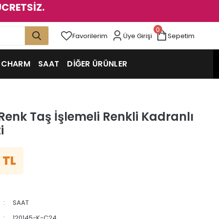
ÜCRETSİZ.
0
Favorilerim
Üye Girişi
Sepetim
CHARM
SAAT
DİĞER ÜRÜNLER
enk Taş İşlemeli Renkli Kadranlı
i
 TL
SAAT
120145-K-Ç24