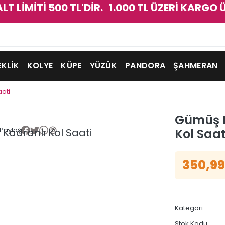
ALT LİMİTİ 500 TL'DİR. 1.000 TL ÜZERİ KARGO 
EKLİK
KOLYE
KÜPE
YÜZÜK
PANDORA
ŞAHMERAN
aati
Gümüş R
Paylaş
Kol Saat
350,99
Kategori
Stok Kodu