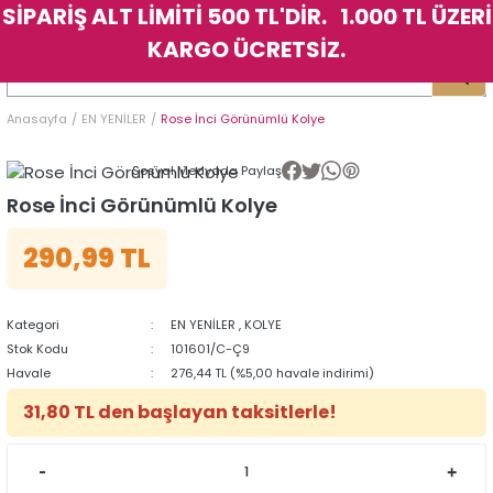
SİPARİŞ ALT LİMİTİ 500 TL'DİR. 1.000 TL ÜZERİ
Geri Dön
Geri Dön
Geri Dön
Geri Dön
Geri Dön
Geri Dön
Geri Dön
Geri Dön
Geri Dön
Geri Dön
Geri Dön
Geri Dön
KARGO ÜCRETSİZ.
LER
LER
Anasayfa
EN YENİLER
Rose İnci Görünümlü Kolye
İK
KSESUAR
İK
KSESUAR
Sosyal Medyada Paylaş
HARM
HARM
Rose İnci Görünümlü Kolye
290,99 TL
KLİK
E
ÜK
LARI
KLİK
E
ÜK
LARI
YE
YE
Kategori
EN YENİLER
,
KOLYE
Stok Kodu
101601/C-Ç9
Havale
276,44 TL (%5,00 havale indirimi)
31,80 TL den başlayan taksitlerle!