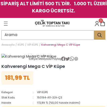
SİPARİŞ ALT LİMİTİ 500 TL'DİR. 1.000 TL ÜZERİ
Geri Dön
Geri Dön
Geri Dön
Geri Dön
Geri Dön
Geri Dön
Geri Dön
Geri Dön
Geri Dön
Geri Dön
Geri Dön
Geri Dön
KARGO ÜCRETSİZ.
LER
LER
0
İK
KSESUAR
İK
KSESUAR
HARM
HARM
Anasayfa
KÜPE
VIP KÜPE
Kahverengi Mega C VİP Küpe
KLİK
E
ÜK
LARI
KLİK
E
ÜK
LARI
Sosyal Medyada Paylaş
Kahverengi Mega C VİP Küpe
YE
YE
181,99 TL
Kategori
VIP KÜPE
Stok Kodu
150194-A11-3/A-Ç3
Havale
172,89 TL (%5,00 havale indirimi)