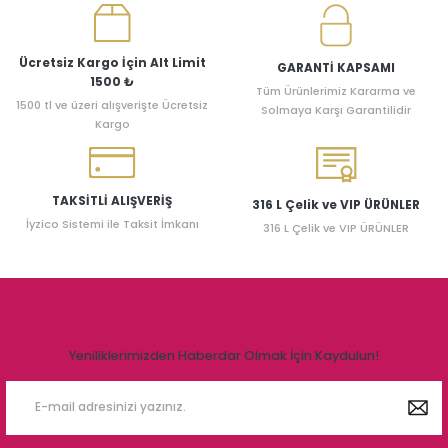
Ücretsiz Kargo İçin Alt Limit
GARANTİ KAPSAMI
1500 ₺
Tüm Ürünlerimiz Kararma ve
1500 tl ve üzeri alışverişte Ücretsiz
Solmaya Karşı Garantilidir
Kargo
TAKSİTLİ ALIŞVERİŞ
316 L Çelik ve VIP ÜRÜNLER
İyzico Sistemi ile Taksit İmkanı
316 L Çelik ve VIP ÜRÜNLER
Yeniliklerimizden Haberdar Olmak İçin Kaydulun!