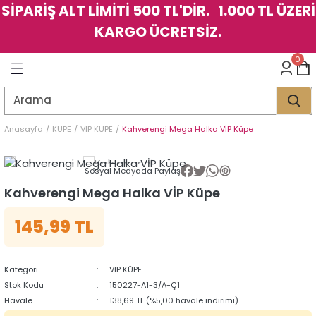
SİPARİŞ ALT LİMİTİ 500 TL'DİR. 1.000 TL ÜZERİ
Geri Dön
Geri Dön
Geri Dön
Geri Dön
Geri Dön
Geri Dön
Geri Dön
Geri Dön
Geri Dön
Geri Dön
Geri Dön
Geri Dön
KARGO ÜCRETSİZ.
LER
LER
0
İK
KSESUAR
İK
KSESUAR
HARM
HARM
Anasayfa
KÜPE
VIP KÜPE
Kahverengi Mega Halka VİP Küpe
KLİK
E
ÜK
LARI
KLİK
E
ÜK
LARI
Sosyal Medyada Paylaş
Kahverengi Mega Halka VİP Küpe
YE
YE
145,99 TL
Kategori
VIP KÜPE
Stok Kodu
150227-A1-3/A-Ç1
Havale
138,69 TL (%5,00 havale indirimi)