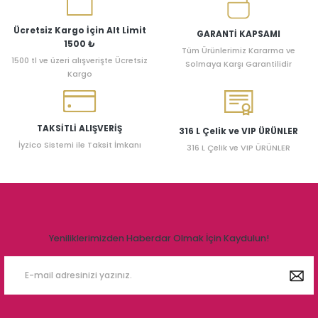
Ücretsiz Kargo İçin Alt Limit
GARANTİ KAPSAMI
1500 ₺
Tüm Ürünlerimiz Kararma ve
1500 tl ve üzeri alışverişte Ücretsiz
Solmaya Karşı Garantilidir
Kargo
TAKSİTLİ ALIŞVERİŞ
316 L Çelik ve VIP ÜRÜNLER
İyzico Sistemi ile Taksit İmkanı
316 L Çelik ve VIP ÜRÜNLER
Yeniliklerimizden Haberdar Olmak İçin Kaydulun!