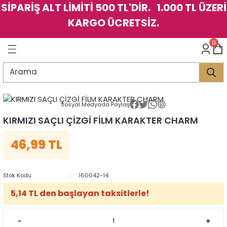
SİPARİŞ ALT LİMİTİ 500 TL'DİR. 1.000 TL ÜZERİ
Geri Dön
Geri Dön
Geri Dön
Geri Dön
Geri Dön
Geri Dön
Geri Dön
Geri Dön
Geri Dön
Geri Dön
Geri Dön
Geri Dön
KARGO ÜCRETSİZ.
LER
LER
0
İK
KSESUAR
İK
KSESUAR
HARM
HARM
Sosyal Medyada Paylaş
KLİK
E
ÜK
LARI
KLİK
E
ÜK
LARI
KIRMIZI SAÇLI ÇİZGİ FİLM KARAKTER CHARM
46,99 TL
YE
YE
Stok Kodu
160042-14
5,14 TL den başlayan taksitlerle!