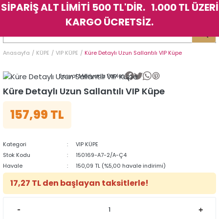
SİPARİŞ ALT LİMİTİ 500 TL'DİR. 1.000 TL ÜZERİ
Geri Dön
Geri Dön
Geri Dön
Geri Dön
Geri Dön
Geri Dön
Geri Dön
Geri Dön
Geri Dön
Geri Dön
Geri Dön
Geri Dön
KARGO ÜCRETSİZ.
LER
LER
Anasayfa
KÜPE
VIP KÜPE
Küre Detaylı Uzun Sallantılı VIP Küpe
İK
KSESUAR
İK
KSESUAR
Sosyal Medyada Paylaş
HARM
HARM
Küre Detaylı Uzun Sallantılı VIP Küpe
157,99 TL
KLİK
E
ÜK
LARI
KLİK
E
ÜK
LARI
YE
YE
Kategori
VIP KÜPE
Stok Kodu
150169-A7-2/A-Ç4
Havale
150,09 TL (%5,00 havale indirimi)
17,27 TL den başlayan taksitlerle!