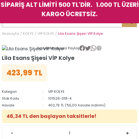
SİPARİŞ ALT LİMİTİ 500 TL'DİR. 1.000 TL ÜZERİ
Geri Dön
Geri Dön
Geri Dön
Geri Dön
Geri Dön
Geri Dön
Geri Dön
Geri Dön
Geri Dön
Geri Dön
Geri Dön
Geri Dön
KARGO ÜCRETSİZ.
LER
LER
Anasayfa
KOLYE
VIP KOLYE
Lila Esans Şişesi VİP Kolye
İK
KSESUAR
İK
KSESUAR
Sosyal Medyada Paylaş
HARM
HARM
Lila Esans Şişesi VİP Kolye
423,99 TL
KLİK
E
ÜK
LARI
KLİK
E
ÜK
LARI
YE
YE
Kategori
VIP KOLYE
Stok Kodu
101526-D18-4
Havale
402,79 TL (%5,00 havale indirimi)
46,34 TL den başlayan taksitlerle!