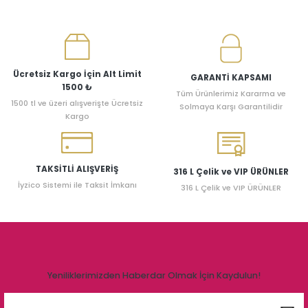
Ücretsiz Kargo İçin Alt Limit
GARANTİ KAPSAMI
1500 ₺
Tüm Ürünlerimiz Kararma ve
1500 tl ve üzeri alışverişte Ücretsiz
Solmaya Karşı Garantilidir
Kargo
TAKSİTLİ ALIŞVERİŞ
316 L Çelik ve VIP ÜRÜNLER
İyzico Sistemi ile Taksit İmkanı
316 L Çelik ve VIP ÜRÜNLER
Yeniliklerimizden Haberdar Olmak İçin Kaydulun!