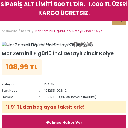
SİPARİŞ ALT LİMİTİ 500 TL'DİR. 1.000 TL ÜZERİ
Geri Dön
Geri Dön
Geri Dön
Geri Dön
Geri Dön
Geri Dön
Geri Dön
Geri Dön
Geri Dön
Geri Dön
Geri Dön
Geri Dön
KARGO ÜCRETSİZ.
LER
LER
Anasayfa
KOLYE
Mor Zeminli Figürlü İnci Detaylı Zincir Kolye
İK
KSESUAR
İK
KSESUAR
Sosyal Medyada Paylaş
HARM
HARM
Mor Zeminli Figürlü İnci Detaylı Zincir Kolye
108,99 TL
KLİK
E
ÜK
LARI
KLİK
E
ÜK
LARI
YE
YE
Kategori
KOLYE
Stok Kodu
101235-D26-2
Havale
103,54 TL (%5,00 havale indirimi)
11,91 TL den başlayan taksitlerle!
Gelince Haber Ver