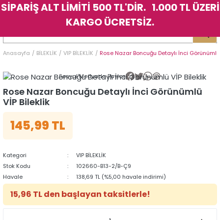
SİPARİŞ ALT LİMİTİ 500 TL'DİR. 1.000 TL ÜZERİ
Geri Dön
Geri Dön
Geri Dön
Geri Dön
Geri Dön
Geri Dön
Geri Dön
Geri Dön
Geri Dön
Geri Dön
Geri Dön
Geri Dön
KARGO ÜCRETSİZ.
LER
LER
Anasayfa
BİLEKLİK
VIP BİLEKLİK
Rose Nazar Boncuğu Detaylı İnci Görünümlü V
İK
KSESUAR
İK
KSESUAR
Sosyal Medyada Paylaş
HARM
HARM
Rose Nazar Boncuğu Detaylı İnci Görünümlü
VİP Bileklik
KLİK
E
ÜK
LARI
KLİK
E
ÜK
LARI
145,99 TL
YE
YE
Kategori
VIP BİLEKLİK
Stok Kodu
102660-B13-2/B-Ç9
Havale
138,69 TL (%5,00 havale indirimi)
15,96 TL den başlayan taksitlerle!