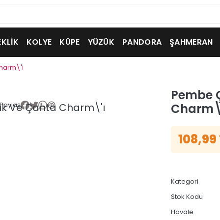
EKLİK
KOLYE
KÜPE
YÜZÜK
PANDORA
ŞAHMERAN
harm\'ı
Pembe Ç
Paylaş
Charm\
108,99
Kategori
Stok Kodu
Havale