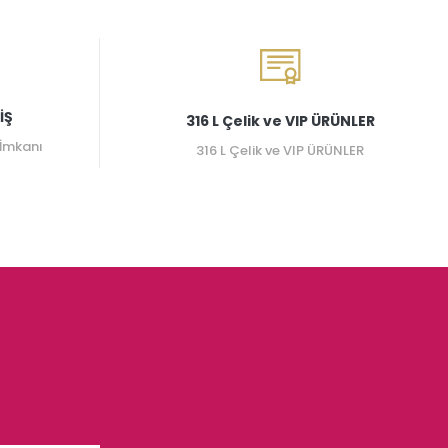
İŞ
316 L Çelik ve VIP ÜRÜNLER
 İmkanı
316 L Çelik ve VIP ÜRÜNLER