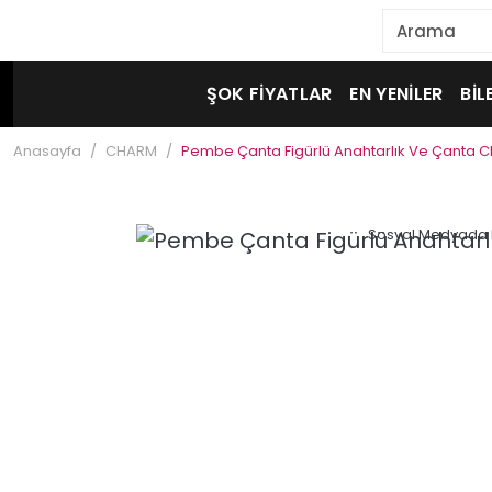
ŞOK FİYATLAR
EN YENİLER
BİL
Anasayfa
CHARM
Pembe Çanta Figürlü Anahtarlık Ve Çanta C
Sosyal Medyada 