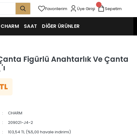
Favorilerim
Üye Girişi
Sepetim
CHARM
SAAT
DİĞER ÜRÜNLER
anta Figürlü Anahtarlık Ve Çanta
'ı
 TL
CHARM
209021-J4-2
103,54 TL (%5,00 havale indirimi)