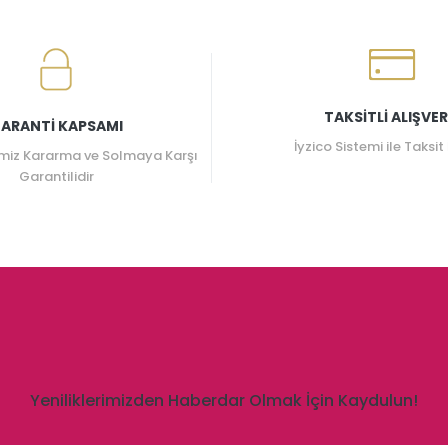
TAKSİTLİ ALIŞVER
ARANTİ KAPSAMI
İyzico Sistemi ile Taksit
miz Kararma ve Solmaya Karşı
Garantilidir
Yeniliklerimizden Haberdar Olmak İçin Kaydulun!