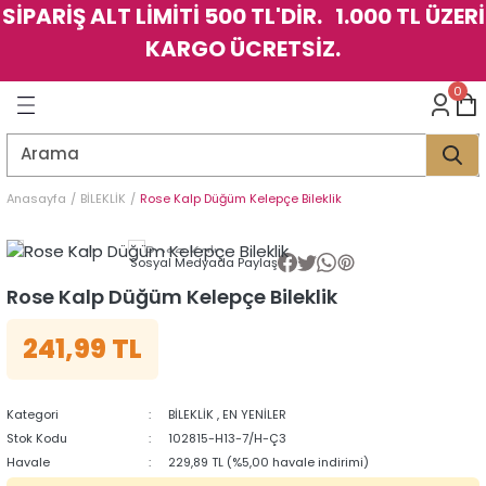
SİPARİŞ ALT LİMİTİ 500 TL'DİR. 1.000 TL ÜZERİ
Geri Dön
Geri Dön
Geri Dön
Geri Dön
Geri Dön
Geri Dön
Geri Dön
Geri Dön
Geri Dön
Geri Dön
Geri Dön
Geri Dön
KARGO ÜCRETSİZ.
LER
LER
0
İK
KSESUAR
İK
KSESUAR
HARM
HARM
Anasayfa
BİLEKLİK
Rose Kalp Düğüm Kelepçe Bileklik
KLİK
E
ÜK
LARI
KLİK
E
ÜK
LARI
Sosyal Medyada Paylaş
Rose Kalp Düğüm Kelepçe Bileklik
YE
YE
241,99 TL
Kategori
BİLEKLİK
,
EN YENİLER
Stok Kodu
102815-H13-7/H-Ç3
Havale
229,89 TL (%5,00 havale indirimi)