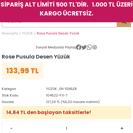
SİPARİŞ ALT LİMİTİ 500 TL'DİR. 1.000 TL ÜZERİ
Geri Dön
Geri Dön
Geri Dön
Geri Dön
Geri Dön
Geri Dön
Geri Dön
Geri Dön
Geri Dön
Geri Dön
Geri Dön
Geri Dön
KARGO ÜCRETSİZ.
LER
LER
Anasayfa
YÜZÜK
Rose Pusula Desen Yüzük
İK
KSESUAR
İK
KSESUAR
Sosyal Medyada Paylaş
HARM
HARM
Rose Pusula Desen Yüzük
133,99 TL
KLİK
E
ÜK
LARI
KLİK
E
ÜK
LARI
YE
YE
Kategori
YÜZÜK
,
EN YENİLER
Stok Kodu
104522-F11-7
Havale
127,29 TL (%5,00 havale indirimi)
14,64 TL den başlayan taksitlerle!