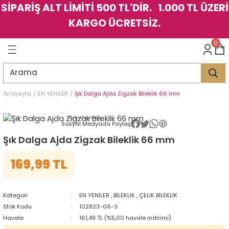
SİPARİŞ ALT LİMİTİ 500 TL'DİR. 1.000 TL ÜZERİ
Geri Dön
Geri Dön
Geri Dön
Geri Dön
Geri Dön
Geri Dön
Geri Dön
Geri Dön
Geri Dön
Geri Dön
Geri Dön
Geri Dön
KARGO ÜCRETSİZ.
LER
LER
0
İK
KSESUAR
İK
KSESUAR
HARM
HARM
Anasayfa
EN YENİLER
Şık Dalga Ajda Zigzak Bileklik 66 mm
KLİK
E
ÜK
LARI
KLİK
E
ÜK
LARI
Sosyal Medyada Paylaş
Şık Dalga Ajda Zigzak Bileklik 66 mm
YE
YE
169,99 TL
Kategori
EN YENİLER
,
BİLEKLİK
,
ÇELİK BİLEKLİK
Stok Kodu
102823-G5-3
Havale
161,49 TL (%5,00 havale indirimi)